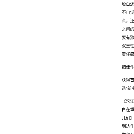
殷白
不自觉
么，还
之间
要有独
双重
责任
把佳
获得
选“新
《沱
白在
儿们
到达