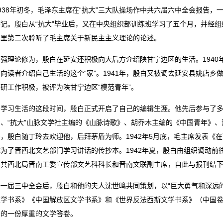
938年初冬，毛泽东主席在“抗大”三大队操场作中共六届六中全会报告
书记。殷白从“抗大”毕业后，又在中央组织部训练班学习了五个月，并经
那里第二次聆听了毛主席关于新民主主义理论的论述。
强理论修为，殷白在延安还积极向大后方介绍陕甘宁边区的生活。194
向读者介绍自己生活的这个“家”。1941年，殷白又被调去延安县姚店
研工作积极，被评为陕甘宁边区“模范青年”。
安学习生活的这段时间，殷白正式开启了自己的编辑生涯。他先后参与了
、“抗大”山脉文学社主编的《山脉诗歌》、胡乔木主编的《中国青年》、
，殷白随丁玲去欢迎他，后拜茅盾为师。1942年5月底，毛主席发表《
为了晋西北文艺部门学习讲话的传抄本。1942年夏，殷白由组织调动
中共西北局晋南工委宣传部文艺科科长和晋南文联副主席，自此与报刊结
十一届三中全会后，殷白和他的夫人沈世鸣共同策划，以“巨大勇气和深远
文学书系》《中国解放区文学书系》和《世界反法西斯文学书系》（中国
出的一份厚重的文学答卷。