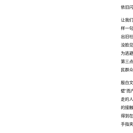
依旧
留
让我们
言
样一句
出旧
我
没脸见
的
为逃
第三
服
民群众
务
殷白
壁”而
走的
的接
得到
手指