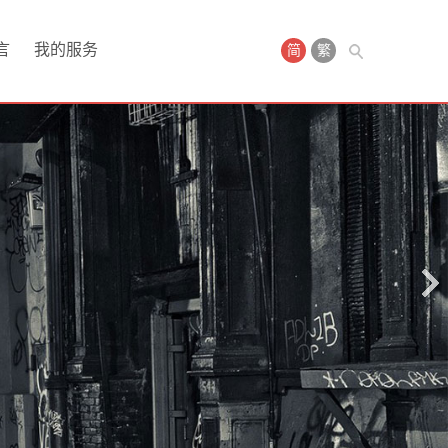
言
我的服务
简
繁