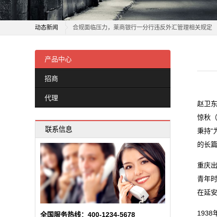
新
艺术开新 精神传薪
闻
动态新闻
合规面临压力，莱商银行一分行违反外汇管理相关规定
动
外泌体前沿探索：根莱生技持续投入大健康研发，领航
艺术开新 精神传薪
文艺湘军“马上”迎新 新春联欢会展现湖湘文艺时代气象
合规面临压力，莱商银行一分行违反外汇管理相关规定
产品中心
态
全程直播！国家级艺术团体新春文艺演出来了，附节目
外泌体前沿探索：根莱生技持续投入大健康研发，领航
招商
公
「改进文风大家谈」文艺大众化，文风是关键
文艺湘军“马上”迎新 新春联欢会展现湖湘文艺时代气象
代理
激发活力 岁启新程——济南市民间文艺家协会共绘泉城
全程直播！国家级艺术团体新春文艺演出来了，附节目
司
赵卫东
当文艺遇见军营，这场“新老对话”温暖人心
「改进文风大家谈」文艺大众化，文风是关键
惊秋（
动
联系信息
从延安走来，于当下闪光——记革命文艺评论家、编辑
激发活力 岁启新程——济南市民间文艺家协会共绘泉城
秉持“
态
闽派文艺系列访谈丨吴新斌：闽派戏剧 奋勇争先
当文艺遇见军营，这场“新老对话”温暖人心
的长
从延安走来，于当下闪光——记革命文艺评论家、编辑
重庆出
行
闽派文艺系列访谈丨吴新斌：闽派戏剧 奋勇争先
青年
业
在延
动
193
全国服务热线：400-1234-5678