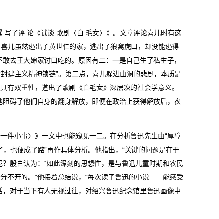
 写了评 论《试谈 歌剧〈白 毛女〉》。文章评论喜儿时有这
“喜儿虽然逃出了黄世仁的家，逃出了狼窝虎口，却没能逃得
不敢去王大婶家讨口吃的。原因有二：一是自己生了私生子，
“封建主义精神锁链”。第二点，喜儿躲进山洞的悲剧，本质是
剧具有双重性，道出了歌剧《白毛女》深层次的社会学意义。
地阻碍了他们自身的翻身解放，即便在政治上获得解放后，农
一件小事〉》一文中也能窥见一二。在分析鲁迅先生由“厚障
了，也便成了路”再作具体分析。他指出，“关键的问题是在于
呢？殷白认为：“如此深刻的思想性，是与鲁迅儿童时期和农民
分不开的。”他接着总结说，“每次读了鲁迅的小说……能感受
话，对于当下有人无视过往，对绍兴鲁迅纪念馆里鲁迅画像中