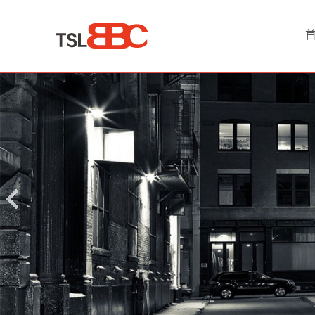
首
页
产
品
中
心
招
商
代
理