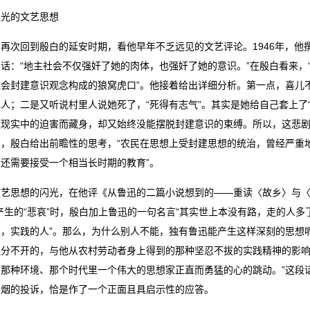
闪光的文艺思想
再次回到殷白的延安时期，看他早年不乏远见的文艺评论。1946年，他撰
话：“地主社会不仅强奸了她的肉体，也强奸了她的意识。”在殷白看来，
社会封建意识观念构成的狼窝虎口”。他接着给出详细分析。第一点，喜儿
人；二是又听说村里人说她死了，“死得有志气”。其实是她给自己套上了
避现实中的迫害而藏身，却又始终没能摆脱封建意识的束缚。所以，这悲
点，殷白给出前瞻性的思考，“农民在思想上受封建思想的统治，曾经严重
还需要接受一个相当长时期的教育”。
文艺思想的闪光，在他评《从鲁迅的二篇小说想到的——重读〈故乡〉与〈
产生的“悲哀”时，殷白加上鲁迅的一句名言“其实世上本没有路，走的人多
人，实践的人”。那么，为什么别人不能，独有鲁迅能产生这样深刻的思想
触分不开的，与他从农村劳动者身上得到的那种坚忍不拔的实践精神的影响
在那种环境、那个时代里一个伟大的思想家正直而勇猛的心的跳动。”这段
夹烟的投诉，恰是作了一个正面且具启示性的应答。