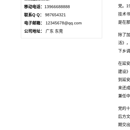
态
党。1
移动电话：
13966688888
技术
联系Q Q：
987654321
联
是在
电子邮箱：
12345678@qq.com
系
公司地址：
广东 东莞
除了加
活》，
我
下乡调
们
在延
关
建设》
到延安
于
来还成
我
兼任
们
党的
后方
在
期交
线