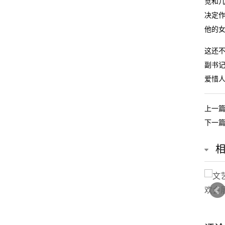
觉和
决定
他的女
这还
副书
爱惜
上一
下一