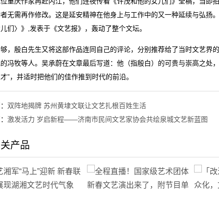
几位重庆作家再赴内江，他们连夜传看《许茂和他的女儿们》全稿，当即
作者无需再作修改。这是延安精神在他身上与工作中的又一种延续与弘扬
儿们〉》,发表于《文艺报》，轰动了整个文坛。
不够，殷白先生又将这部作品连同自己的评论，分别推荐给了当时文艺界
记的冯牧等人。吴承蔚在文章最后写道：他（指殷白）的可贵与崇高之处，
人才”，并适时把他们的佳作推到时代的前沿。
篇：
双阵地揭牌 苏州黄埭文联让文艺扎根百姓生活
篇：
激发活力 岁启新程——济南市民间文艺家协会共绘泉城文艺新蓝图
相关产品