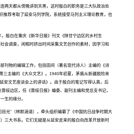
，一连两天都从傍晚讲到天黑，这时殷白的职务是三大队政治处
组织推荐考取了延安马列学院，系统接受马列主义理论教育，也
0年，殷白在重庆《新华日报》刊文《陕甘宁边区的乡村生
乡做社会调查，闲暇时挤出时间采集文艺创作的素材，因学习和
多部刊物的编辑工作，包括田间（著名现代诗人）主编的《诗
萧三主编的《大众文艺》。1940年初夏，茅盾从新疆脱险来
在延安文艺座谈会上的讲话》。由于殷白的笔记写得认真，后
前往晋绥边区，任《晋绥日报》编委、副刊主编和党总支书记，
下一生的缘分。
的目光”（林默涵语），牵头组织编纂了《中国抗日战争时期大
卷）三大书系。它们无疑是从延安走来的殷白向改革开放新时