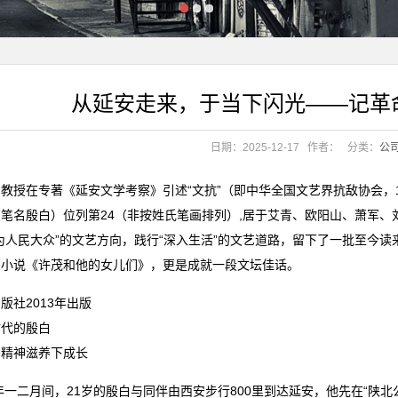
口服美容新纪元
从延安走来，于当下闪光——记革
单
口服美容新纪元
日期：2025-12-17
作者：
分类：
公
文艺新蓝图
单
教授在专著《延安文学考察》引述“文抗”（即中华全国文艺界抗敌协会，1
笔名殷白）位列第24（非按姓氏笔画排列）,居于艾青、欧阳山、萧军
殷白
文艺新蓝图
为人民大众”的文艺方向，践行“深入生活”的文艺道路，留下了一批至今
篇小说《许茂和他的女儿们》，更是成就一段文坛佳话。
殷白
版社2013年出版
时代的殷白
安精神滋养下成长
8年一二月间，21岁的殷白与同伴由西安步行800里到达延安，他先在“陕