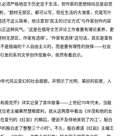
义必须严格地忠于历史忠于生活，但作家的思想倾向总是自觉
分析，“题材无禁区，都可以写，但在生活的大海里，究竟写什
还不这么简单，他注意到“民主的讨论方式”与作家创作内容
纠正这种风气。”这是在倡导文艺评论工作者要有理论素养，更
材无禁区，作家有选择”。“作家有选择”这句话，其实是富有
择不是极端的个人自由主义的，而是要有理性的抉择——社会
I引发的系列文学创作现象中，依然有着启示。
0年代风云变幻的社会面貌，并预示了光明、美好的前景，入
和周克芹》详实记录了其中故事——上世纪70年代末，当殷
这位老主编果然慧眼犀利，就从这两章中看出《许茂和他的女
在复刊的《红岩》约稿后，便迫不及待地来到了内江”。殷白
甲的殷白走了整整三个小时”。不久，殷白邀请《红岩》主编王