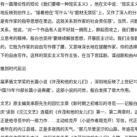
还有一篇理论性的短论《我们要哪一种现实主义》。他在文中说：“现实主
地反映到创作上。”接着他在“写什么”与“题材无禁区”上，又作了深入的
是有作家的指导思想在里边，这就关系到作家的社会责任感”。当然，问题
的关系，他说，“对一个作品有人说不好就一拥而上，群起而攻之，我们要
立思考的精神。殷白也坚持“要继续解放思想，开展民主讨论。我们主张题
性的，它既为作家的自由写作撑了腰，又意味深长地在提醒作家，你的选
感下的自由写作。这样的现实主义写作主张，在当下宫廷剧、谍战剧和由A
作推到时代前沿
首届茅盾文学奖的长篇小说《许茂和他的女儿们》，深刻地反映了上世纪7
中国70年70部长篇小说典藏”。这部小说的问世，殷白发挥了很大作用。
江文艺》原主编吴承蔚先生的回忆文章《新时期之初难忘的寻觅——记殷白
重庆“读到《沱江文艺》连载的《许茂和他的女儿们》第一、第二两章时，
》正是他寻觅中的一部力作……主动给克芹（小说作者周克芹）写信，代正
作者所在的内江县城，正是多夜雨的天气，“那几华里泥泞的山路，年逾花