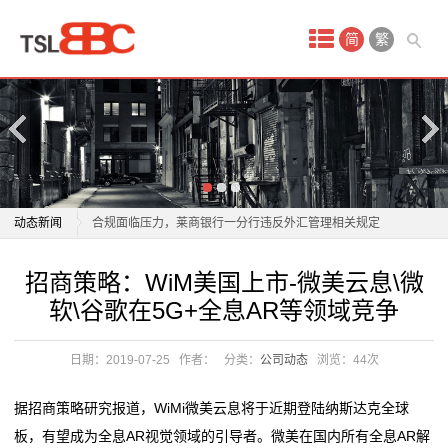
首
简
繁
页
产
品
中
艺术开新 精神传薪
动态新闻
合规面临压力，莱商银行一分行违反外汇管理相关规定
心
外泌体前沿探索：根莱生技持续投入大健康研发，领航
艺术开新 精神传薪
招商策略：WiM美国上市-微美云息\微
招
口服美容新纪元
合规面临压力，莱商银行一分行违反外汇管理相关规定
软\谷歌在5G+全息AR等领域竞争
文艺湘军“马上”迎新 新春联欢会展现湖湘文艺时代气象
外泌体前沿探索：根莱生技持续投入大健康研发，领航
商
全程直播！国家级艺术团体新春文艺演出来了，附节目
口服美容新纪元
日期：2019-07-25
作者：
分类：
公司动态
浏览：
44次
代
单
文艺湘军“马上”迎新 新春联欢会展现湖湘文艺时代气象
「改进文风大家谈」文艺大众化，文风是关键
全程直播！国家级艺术团体新春文艺演出来了，附节目
理
据招商策略研究报道，WiMi微美云息将于近期登陆纳斯达克全球
激发活力 岁启新程——济南市民间文艺家协会共绘泉城
单
板，有望成为全息AR视觉领域的引导者。微美在国内所有全息AR解