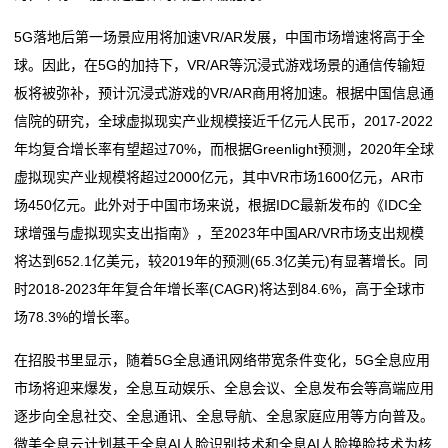
5G落地后第一场景应用将加速VR/AR发展，中国市场增速将高于全
留
球。因此，在5G的加持下，VR/AR等沉浸式游戏场景的通信传输短
言
板将被弥补，预计沉浸式游戏的VR/AR商用将加速。根据中国信息通
信院的研究，全球虚拟现实产业规模接近千亿元人民币，2017-2022
我
年均复合增长率有望超过70%，而根据Greenlight预测，2020年全球
的
虚拟现实产业规模将超过2000亿元，其中VR市场1600亿元，AR市
场450亿元。此外对于中国市场来说，根据IDC最新发布的《IDC全
服
球增强与虚拟现实支出指南》，至2023年中国AR/VR市场支出规模
务
将达到652.1亿美元，较2019年的预测(65.3亿美元)有显著增长。同
时2018-2023年年复合年增长率(CAGR)将达到84.6%，高于全球市
场78.3%的增长率。
在招股书里显示，随着5G全息通讯网络带宽条件变化，5G全息应用
市场将迎来爆发，全息互动娱乐、全息会议、全息发布会等高端应用
逐步向全息社交、全息通讯、全息导航、全息家庭应用等方向普及。
微美全息云计划基于全息AI人脸识别技术和全息AI人脸换脸技术为核