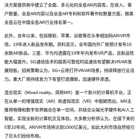
新
决方案提供商中建立了全面、多元化的全息AR内容库，在收入、客
文艺新蓝图
「改进文风大家谈」文艺大众化，文风是关键
户数量、全息AR内容以及全息AR专利和软件著作权数量方面，微美
闻
当文艺遇见军营，这场“新老对话”温暖人心
激发活力 岁启新程——济南市民间文艺家协会共绘泉城
全息云在中国全息AR行业排名第一。
从延安走来，于当下闪光——记革命文艺评论家、编辑
文艺新蓝图
动
殷白
当文艺遇见军营，这场“新老对话”温暖人心
此外，去年以来，包括微软、苹果、谷歌等巨头争相加码AR/VR市
态
闽派文艺系列访谈丨吴新斌：闽派戏剧 奋勇争先
从延安走来，于当下闪光——记革命文艺评论家、编辑
场，19年进入新品发布期。资料显示，全年国内外厂商预计发布10
殷白
余款AR新品，三星、华为均透露在19年年内发布VR产品，且新品性
公
闽派文艺系列访谈丨吴新斌：闽派戏剧 奋勇争先
能大幅提升。5G通信技术的超高可靠低时延通信有望解决VR/AR发
司
展短板，招商策略认为，5G+云将打开VR/AR场景，持续释放行业活
力。重大厂商持续发力下有望打造爆款，加速硬件渗透。
动
混合现实（Mixed reality，简称MR）是一个新兴的计算机平台，正
态
在从单一的增强现实（AR）和虚拟现实（VR）中脱颖而出。MR主
行
推将物理和数字世界融合在单一空间，并结合尖端光学硬件和AI人工
智能，实现全新的计算机交互体验。大多数分析师认为，在接下来的
业
5至10年间，AR/VR市场将达到1000亿美元，如此大的市场自然吸引
动
了巨头们纷纷布局。