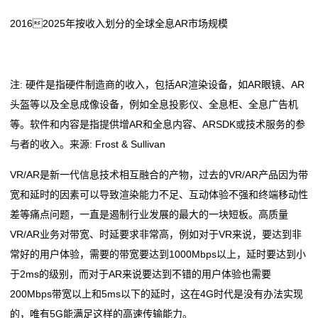
态
20162025年按收入划分的全球全息AR市场规模
联
系
注: 硬件是指硬件制造商的收入，包括AR渲染设备，如AR眼镜、AR
头盔等以及全息成像设备，例如全息投影仪、全息柜、全息广告机
我
等。软件和内容是指提供增AR和全息内容、ARSDK或技术服务的参
们
与者的收入。来源: Frost & Sullivan
关
VR/AR是新一代信息技术相互融合的产物，过去的VR/AR产品因为带
宽和延时的因素可以导致渲染能力不足、互动体验不强和终端移动性
于
差等痛点问题，一直是遏制行业发展的最大的一块短板。高质量
我
VR/AR业务对带宽、时延要求非常高，例如对于VR来说，要达到非
常好的用户体验，需要的带宽要达到1000Mbps以上，延时要达到小
们
于2ms的级别，而对于AR来说要达到不错的用户体验也需要
在
200Mbps带宽以上和5ms以下的延时，这在4G时代是没有办法实现
的，唯有5G能满足这样的高速传输能力。
线